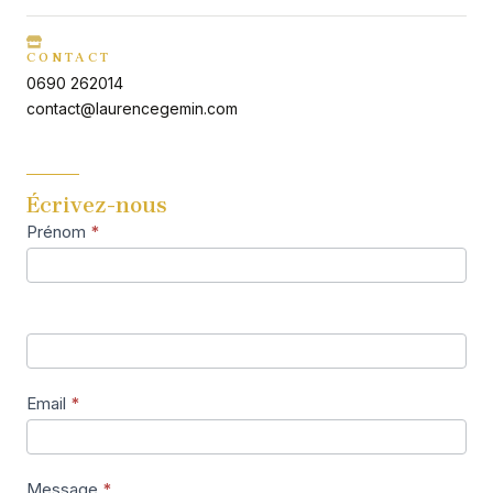
CONTACT
0690 262014
contact@laurencegemin.com
Écrivez-nous
Contact
Prénom
*
S
Us
i
v
o
u
s
ê
Email
*
t
e
s
u
Message
*