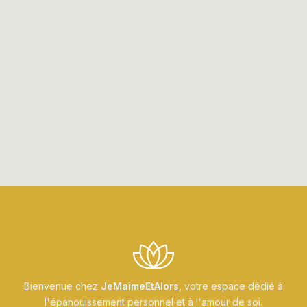
z
p
a
s
c
e
c
h
a
m
p
.
Bienvenue chez
JeMaimeEtAlors
, votre espace dédié à
l'épanouissement personnel et à l'amour de soi.